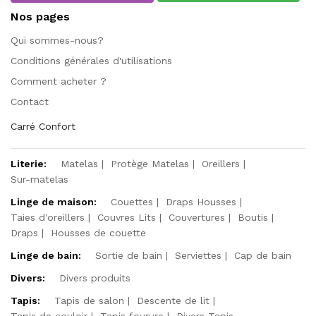
Nos pages
Qui sommes-nous?
Conditions générales d'utilisations
Comment acheter ?
Contact
Carré Confort
Literie:
Matelas
Protège Matelas
Oreillers
Sur-matelas
Linge de maison:
Couettes
Draps Housses
Taies d'oreillers
Couvres Lits
Couvertures
Boutis
Draps
Housses de couette
Linge de bain:
Sortie de bain
Serviettes
Cap de bain
Divers:
Divers produits
Tapis:
Tapis de salon
Descente de lit
Tapis de couloir
Tapis fourure
Divers Tapis